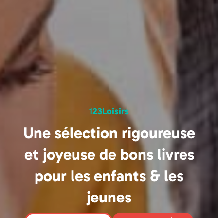
123Loisirs
Une sélection rigoureuse
et joyeuse de bons livres
pour les enfants & les
jeunes