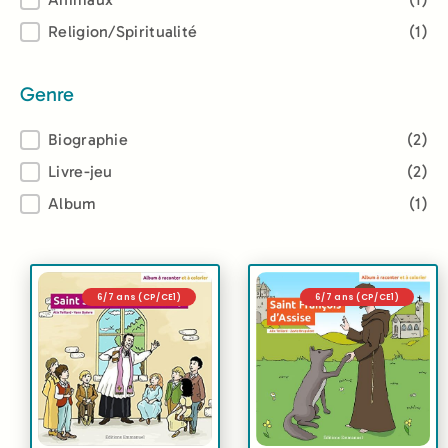
Thème
Religion/Spiritualité
(1)
Genre
Genre
Biographie
(2)
Livre-jeu
(2)
Album
(1)
6/7 ans (CP/CE1)
6/7 ans (CP/CE1)