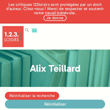
Les critiques 123loisirs sont protégées par un droit
d’auteur. Citez-nous ! Merci de respecter et soutenir
notre travail bénévole.
Je donne
Alix Teillard
Réinitialiser la recherche
Réinitialiser