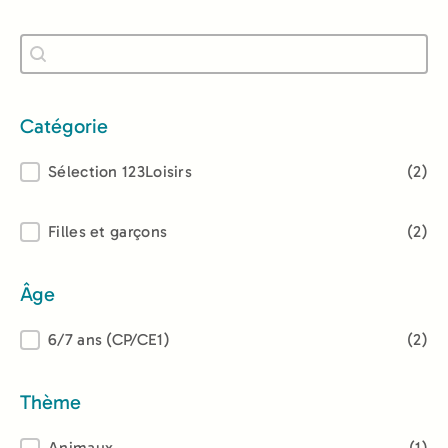
Recherche
Rechercher
Catégorie
Catégorie
Sélection 123Loisirs
(2)
Lectorat
Filles et garçons
(2)
Âge
Âge
6/7 ans (CP/CE1)
(2)
Thème
Animaux
(1)