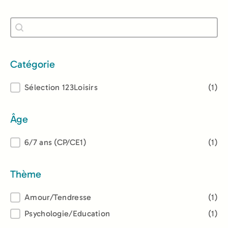
Recherche
Rechercher
Catégorie
Catégorie
Sélection 123Loisirs
(1)
Âge
Âge
6/7 ans (CP/CE1)
(1)
Thème
Thème
Amour/Tendresse
(1)
Psychologie/Education
(1)