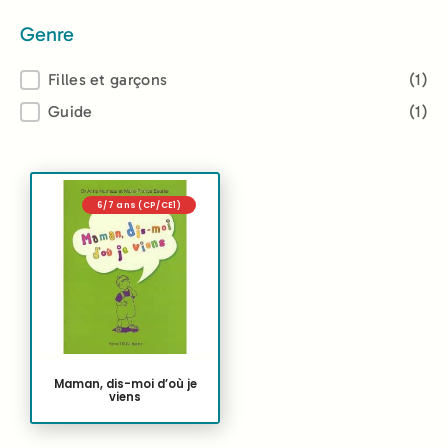
Genre
Genre
Filles et garçons
(1)
Guide
(1)
6/7 ans (CP/CE1)
Maman, dis-moi d’où je
viens