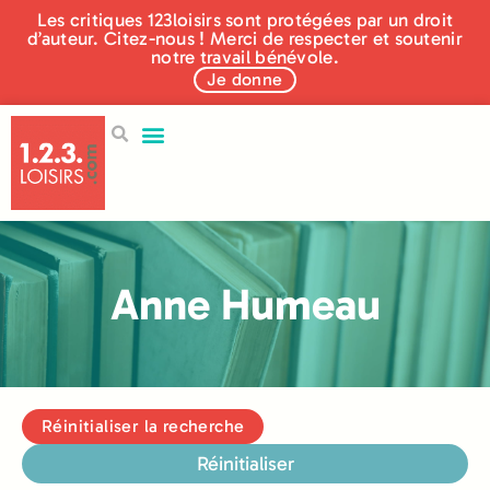
Les critiques 123loisirs sont protégées par un droit
d’auteur. Citez-nous ! Merci de respecter et soutenir
notre travail bénévole.
Je donne
Anne Humeau
Réinitialiser la recherche
Réinitialiser