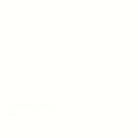
Jeunes à partir de 18 ans
La Dynastie d’en-
haut