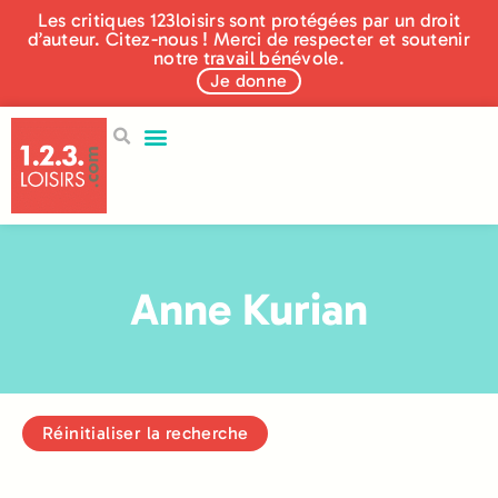
Les critiques 123loisirs sont protégées par un droit
d’auteur. Citez-nous ! Merci de respecter et soutenir
notre travail bénévole.
Je donne
250 éditeurs
Aidez-nous !
Qui sommes nous ?
Nos actualités
Anne Kurian
Réinitialiser la recherche
Réinitialiser