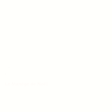
6/7 ans (CP/CE1)
❤️
Le Manège de Noël