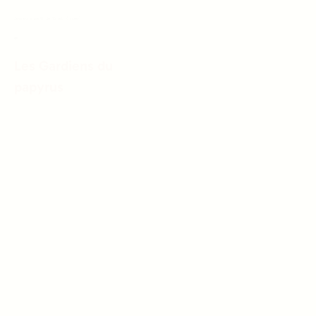
Jeunes à partir de 15 ans (lycée)
❤️
Les Gardiens du
papyrus