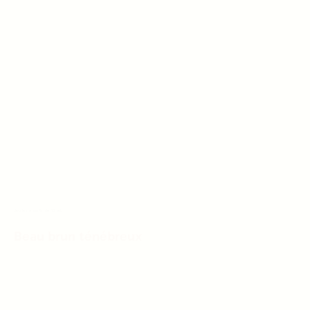
Jeunes à partir de 18 ans
Beau brun ténébreux