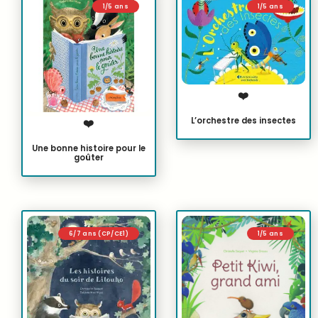
1/5 ans
1/5 ans
❤️
L’orchestre des insectes
❤️
Une bonne histoire pour le
goûter
6/7 ans (CP/CE1)
1/5 ans