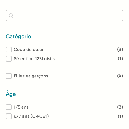
Recherche
Rechercher
Catégorie
Catégorie
Coup de cœur
(3)
Sélection 123Loisirs
(1)
Lectorat
Filles et garçons
(4)
Âge
Âge
1/5 ans
(3)
6/7 ans (CP/CE1)
(1)