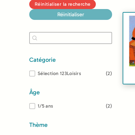
Réinitialiser la recherche
Réinitialiser
Recherche
Rechercher
Catégorie
Catégorie
Sélection 123Loisirs
(2)
Âge
Âge
1/5 ans
(2)
Thème