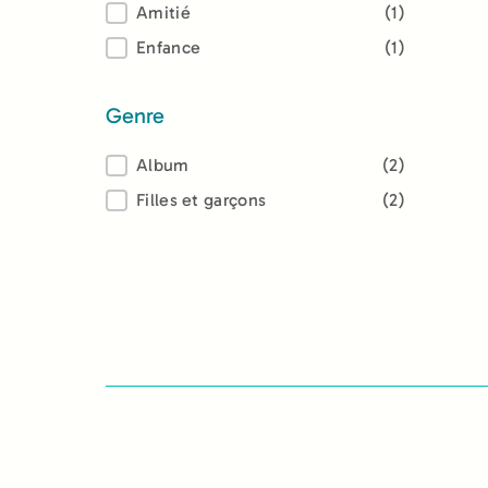
Thème
Amitié
(1)
Enfance
(1)
Genre
Genre
Album
(2)
Filles et garçons
(2)