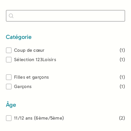
Recherche
Rechercher
Catégorie
Catégorie
Coup de cœur
(1)
Sélection 123Loisirs
(1)
Lectorat
Filles et garçons
(1)
Garçons
(1)
Âge
Âge
11/12 ans (6ème/5ème)
(2)