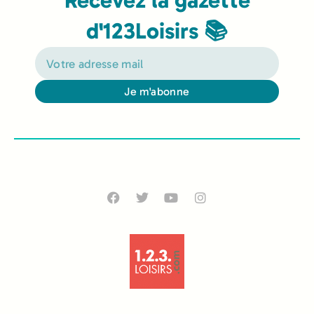
Recevez la gazette
d'123Loisirs 📚
Je m'abonne
Alternative: