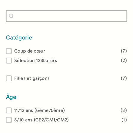
Recherche
Rechercher
Catégorie
Catégorie
Coup de cœur
(7)
Sélection 123Loisirs
(2)
Lectorat
Filles et garçons
(7)
Âge
Âge
11/12 ans (6ème/5ème)
(8)
8/10 ans (CE2/CM1/CM2)
(1)