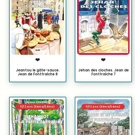
❤️
❤️
Jeantou le gâte-sauce.
Jehan des cloches. Jean de
Jean de Fontfraîche 8
Fontfraîche 7
11/12 ans (6ème/5ème)
11/12 ans (6ème/5ème)