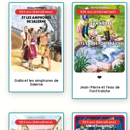
11/12 ans (6ème/5ème)
8/10 ans (CE2/CM1/CM2)
❤️
Galla et les amphores de
Salerne
Jean-Pierre et l’eau de
Fontfraîche
11/12 ans (6ème/5ème)
11/12 ans (6ème/5ème)