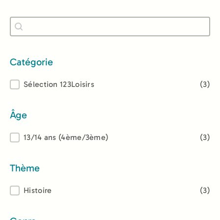
Recherche
Rechercher
Catégorie
Catégorie
Sélection 123Loisirs
(3)
Âge
Âge
13/14 ans (4ème/3ème)
(3)
Thème
Thème
Histoire
(3)