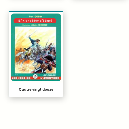
13/14 ans (4ème/3ème)
Quatre vingt douze