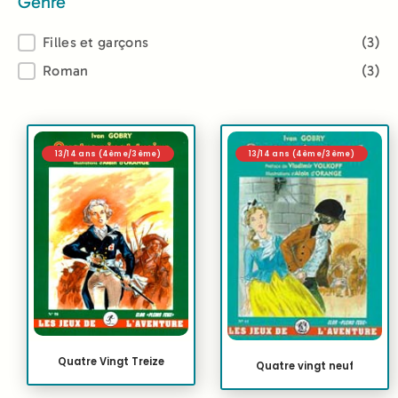
Genre
Genre
Filles et garçons
(3)
Roman
(3)
13/14 ans (4ème/3ème)
13/14 ans (4ème/3ème)
Quatre Vingt Treize
Quatre vingt neuf