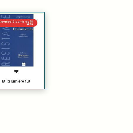
Jeunes à partir de 18
ans
❤️
Et la lumière fût