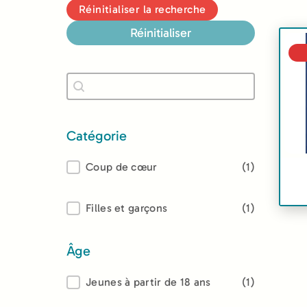
Réinitialiser la recherche
Réinitialiser
Recherche
Rechercher
Catégorie
Catégorie
Coup de cœur
(1)
Lectorat
Filles et garçons
(1)
Âge
Âge
Jeunes à partir de 18 ans
(1)