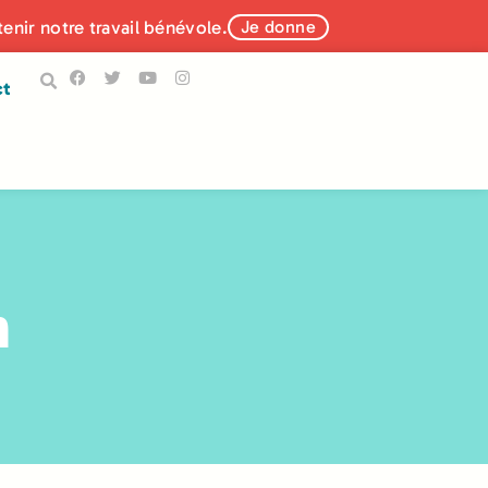
tenir notre travail bénévole.
Je donne
ct
n