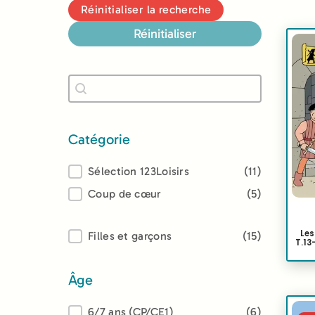
Réinitialiser la recherche
Réinitialiser
Recherche
Rechercher
Catégorie
Catégorie
Sélection 123Loisirs
(11)
Coup de cœur
(5)
Les
Lectorat
Filles et garçons
(15)
T.13
Âge
Âge
6/7 ans (CP/CE1)
(6)