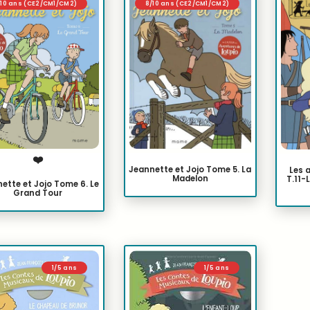
/10 ans (CE2/CM1/CM2)
8/10 ans (CE2/CM1/CM2)
❤️
Jeannette et Jojo Tome 5. La
Les 
Madelon
T.11-
ette et Jojo Tome 6. Le
Grand Tour
1/5 ans
1/5 ans