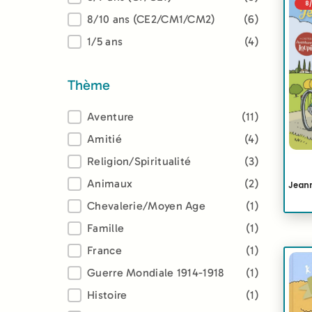
8
8/10 ans (CE2/CM1/CM2)
(6)
1/5 ans
(4)
Thème
Thème
Aventure
(11)
Amitié
(4)
Religion/Spiritualité
(3)
Animaux
(2)
Jeann
Chevalerie/Moyen Age
(1)
Famille
(1)
France
(1)
Guerre Mondiale 1914-1918
(1)
Histoire
(1)