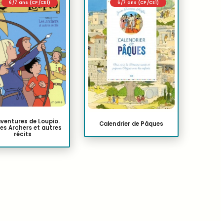
6/7 ans (CP/CE1)
6/7 ans (CP/CE1)
aventures de Loupio.
Calendrier de Pâques
Les Archers et autres
récits