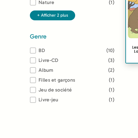
Nature
(1)
+ Afficher 2 plus
Genre
Le
Genre
BD
(10)
Lo
Livre-CD
(3)
Album
(2)
Filles et garçons
(1)
Jeu de société
(1)
Livre-jeu
(1)