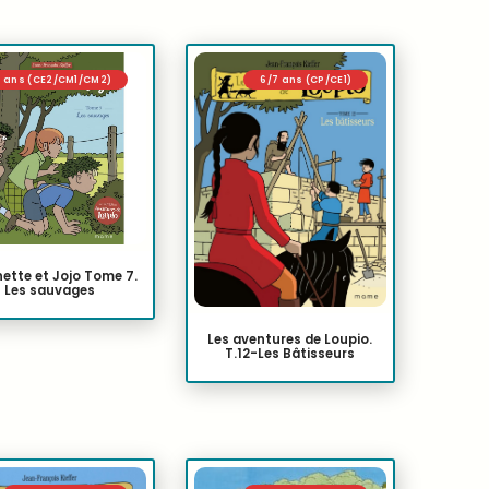
0 ans (CE2/CM1/CM2)
6/7 ans (CP/CE1)
ette et Jojo Tome 7.
Les sauvages
Les aventures de Loupio.
T.12-Les Bâtisseurs