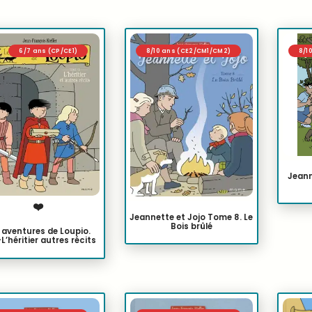
6/7 ans (CP/CE1)
8/10 ans (CE2/CM1/CM2)
8/1
Jeann
❤️
Jeannette et Jojo Tome 8. Le
Bois brûlé
 aventures de Loupio.
-L’héritier autres récits