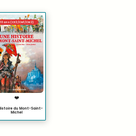
/10 ans (CE2/CM1/CM2)
❤️
Histoire du Mont-Saint-
Michel