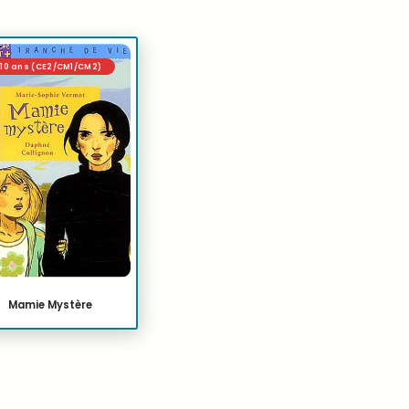
/10 ans (CE2/CM1/CM2)
Mamie Mystère