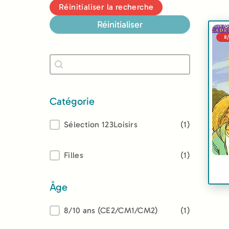
Réinitialiser la recherche
Réinitialiser
8
Recherche
Rechercher
Catégorie
Catégorie
Sélection 123Loisirs
(1)
Lectorat
Filles
(1)
Âge
Âge
8/10 ans (CE2/CM1/CM2)
(1)