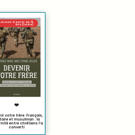
Jeunes à partir de 15
ans (lycée)
❤️
ir votre frère. Français,
itaire et musulman : la
rnité entre chrétiens l’a
converti