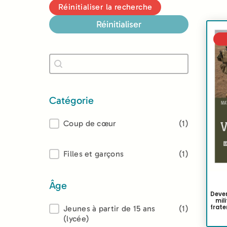
Réinitialiser la recherche
Réinitialiser
Recherche
Rechercher
Catégorie
Catégorie
Coup de cœur
(1)
Lectorat
Filles et garçons
(1)
Âge
Deven
mil
frate
Âge
Jeunes à partir de 15 ans
(1)
(lycée)