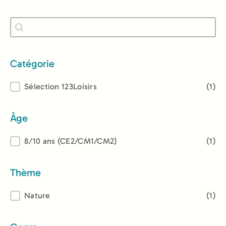
Recherche
Rechercher
Catégorie
Catégorie
Sélection 123Loisirs
(1)
Âge
Âge
8/10 ans (CE2/CM1/CM2)
(1)
Thème
Thème
Nature
(1)