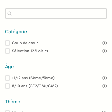
Recherche
Rechercher
Catégorie
Catégorie
Coup de cœur
(1)
Sélection 123Loisirs
(1)
Âge
Âge
11/12 ans (6ème/5ème)
(1)
8/10 ans (CE2/CM1/CM2)
(1)
Thème