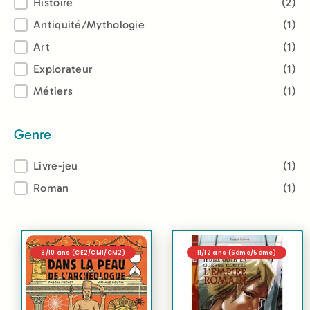
Thème
Histoire
(2)
Antiquité/Mythologie
(1)
Art
(1)
Explorateur
(1)
Métiers
(1)
Genre
Genre
Livre-jeu
(1)
Roman
(1)
8/10 ans (CE2/CM1/CM2)
11/12 ans (6ème/5ème)