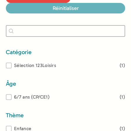
Réinitialiser
Recherche
Rechercher
Catégorie
Catégorie
Sélection 123Loisirs
(1)
Âge
Âge
6/7 ans (CP/CE1)
(1)
Thème
Thème
Enfance
(1)