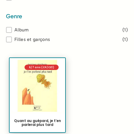
Genre
Genre
Album
(1)
Filles et garçons
(1)
6/7 ans (CP/CE1)
Quant au guépard, je t’en
parlerai plus tard