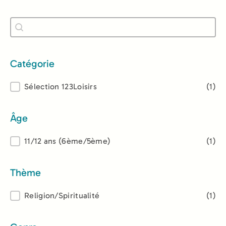
Recherche
Rechercher
Catégorie
Catégorie
Sélection 123Loisirs
(1)
Âge
Âge
11/12 ans (6ème/5ème)
(1)
Thème
Thème
Religion/Spiritualité
(1)