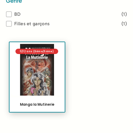
Genre
Genre
BD
(1)
Filles et garçons
(1)
11/12 ans (6ème/5ème)
Manga la Mutinerie