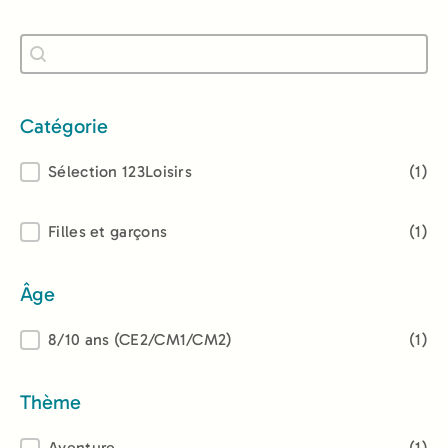
Recherche
Rechercher
Catégorie
Catégorie
Sélection 123Loisirs
(1)
Lectorat
Filles et garçons
(1)
Âge
Âge
8/10 ans (CE2/CM1/CM2)
(1)
Thème
Aventure
(1)