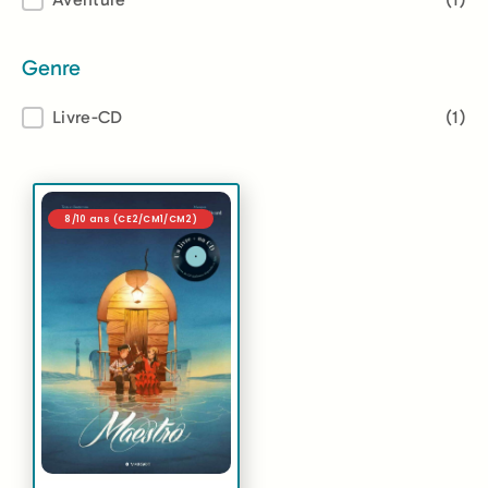
Thème
Genre
Genre
Livre-CD
(1)
8/10 ans (CE2/CM1/CM2)