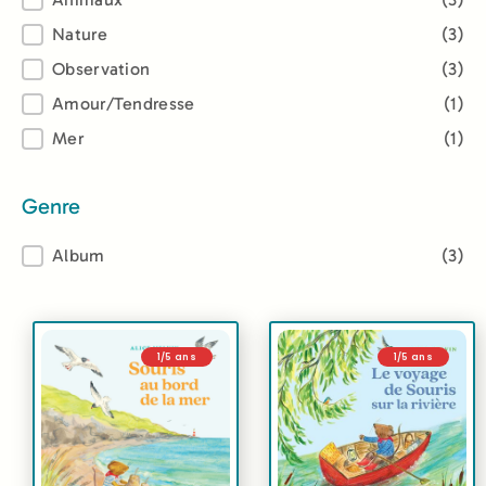
Thème
Nature
(3)
Observation
(3)
Amour/Tendresse
(1)
Mer
(1)
Genre
Genre
Album
(3)
1/5 ans
1/5 ans