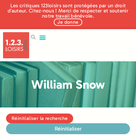
Les critiques 123loisirs sont protégées par un droit
d’auteur. Citez-nous ! Merci de respecter et soutenir
notre travail bénévole.
Je donne
William Snow
Réinitialiser la recherche
Réinitialiser