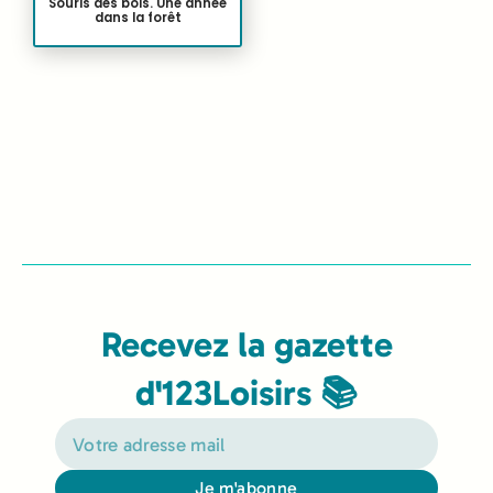
Souris des bois. Une année
dans la forêt
Recevez la gazette
d'123Loisirs 📚
Je m'abonne