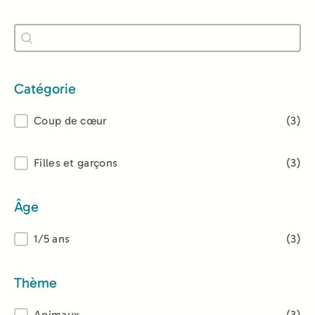
Recherche
Rechercher
Catégorie
Catégorie
Coup de cœur
(3)
Lectorat
Filles et garçons
(3)
Âge
Âge
1/5 ans
(3)
Thème
Animaux
(3)