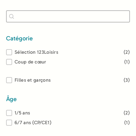
Recherche
Rechercher
Catégorie
Catégorie
Sélection 123Loisirs
(2)
Coup de cœur
(1)
Lectorat
Filles et garçons
(3)
Âge
Âge
1/5 ans
(2)
6/7 ans (CP/CE1)
(1)