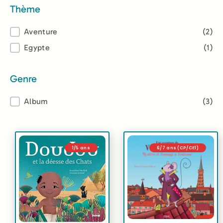
Thème
Thème
Aventure
(2)
Egypte
(1)
Genre
Genre
Album
(3)
1/5 ans
6/7 ans (CP/CE1)