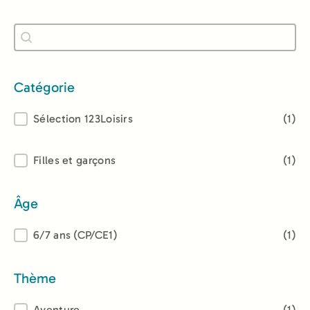
Recherche
Rechercher
Catégorie
Catégorie
Sélection 123Loisirs
(1)
Lectorat
Filles et garçons
(1)
Âge
Âge
6/7 ans (CP/CE1)
(1)
Thème
Aventure
(1)