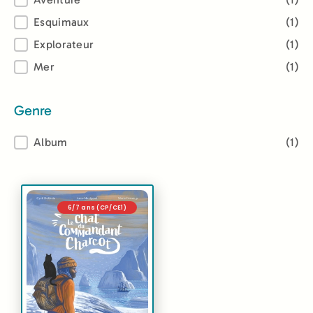
Thème
Esquimaux
(1)
Explorateur
(1)
Mer
(1)
Genre
Genre
Album
(1)
6/7 ans (CP/CE1)