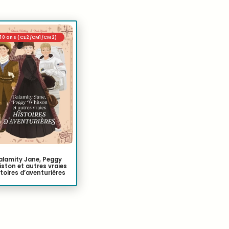
/10 ans (CE2/CM1/CM2)
alamity Jane, Peggy
ston et autres vraies
toires d’aventurières