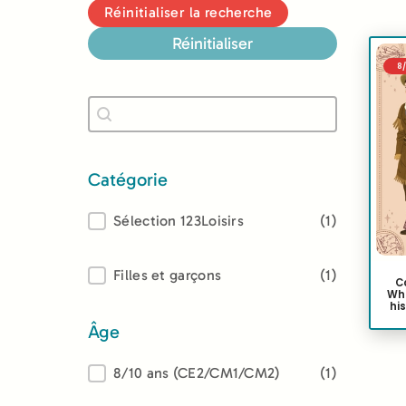
Réinitialiser la recherche
Réinitialiser
8
Recherche
Rechercher
Catégorie
Catégorie
Sélection 123Loisirs
(1)
Lectorat
Filles et garçons
(1)
C
Whi
his
Âge
Âge
8/10 ans (CE2/CM1/CM2)
(1)