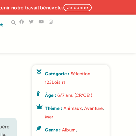
tenir notre travail bénévole.
Je donne
ct
Catégorie :
Sélection
123Loisirs
Âge :
6/7 ans (CP/CE1)
Thème :
Animaux
,
Aventure
,
Mer
epère
Genre :
Album
,
lle.