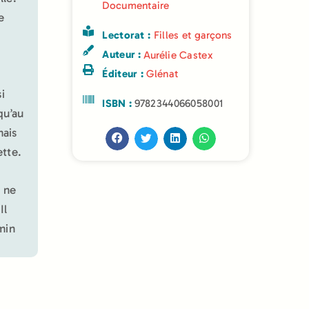
Documentaire
e
Lectorat :
Filles et garçons
Auteur :
Aurélie Castex
Éditeur :
Glénat
i
ISBN :
9782344066058001
qu’au
mais
ette.
 ne
Il
emin