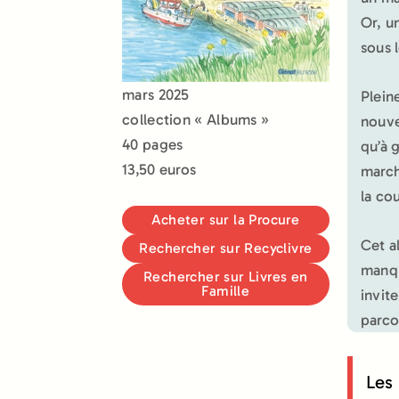
Or, u
sous 
mars 2025
Plein
collection « Albums »
nouve
40 pages
qu’à 
13,50 euros
march
la co
Acheter sur la Procure
Cet a
Rechercher sur Recyclivre
manqu
Rechercher sur Livres en
Famille
invit
parco
Les 