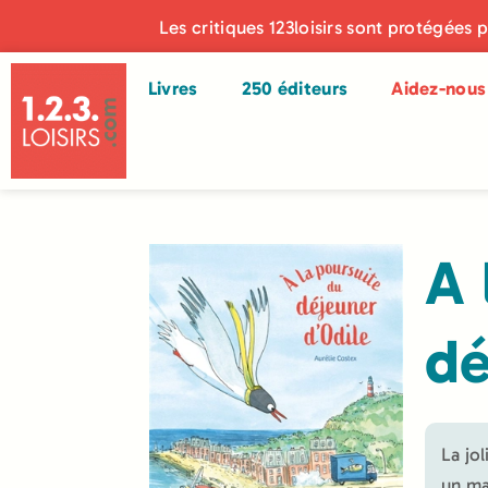
Les critiques 123loisirs sont protégées 
Livres
250 éditeurs
Aidez-nous 
A 
dé
La jo
un ma