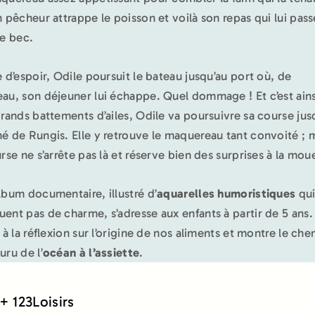
n pêcheur attrappe le poisson et voilà son repas qui lui pass
le bec.
e d’espoir, Odile poursuit le bateau jusqu’au port où, de
au, son déjeuner lui échappe. Quel dommage ! Et c’est ains
grands battements d’ailes, Odile va poursuivre sa course jus
é de Rungis. Elle y retrouve le maquereau tant convoité ; 
urse ne s’arrête pas là et réserve bien des surprises à la mou
lbum documentaire, illustré d’
aquarelles humoristiques
qui
ent pas de charme, s’adresse aux enfants à partir de 5 ans. 
e à la réflexion sur l’origine de nos aliments et montre le ch
uru de l’
océan à l’assiette
.
+ 123Loisirs