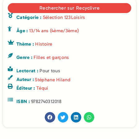
Rechercher sur Recyclivre
Catégorie :
Sélection 123Loisirs
Âge :
13/14 ans (4ème/3ème)
Thème :
Histoire
Genre :
Filles et garçons
Lectorat :
Pour tous
Auteur :
Stéphane Hiland
Éditeur :
Téqui
ISBN :
9782740312018