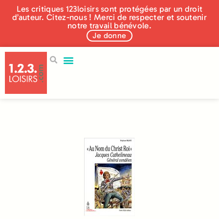
Les critiques 123loisirs sont protégées par un droit
d’auteur. Citez-nous ! Merci de respecter et soutenir
notre travail bénévole.
Je donne