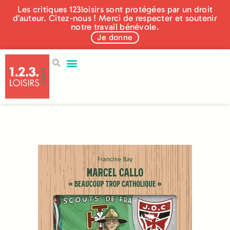
Les critiques 123loisirs sont protégées par un droit
d’auteur. Citez-nous ! Merci de respecter et soutenir
notre travail bénévole.
Je donne