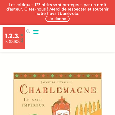
Les critiques 123loisirs sont protégées par un droit
d’auteur. Citez-nous ! Merci de respecter et soutenir
notre travail bénévole.
Je donne