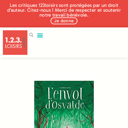
Les critiques 123loisirs sont protégées par un droit
d’auteur. Citez-nous ! Merci de respecter et soutenir
notre travail bénévole.
Je donne