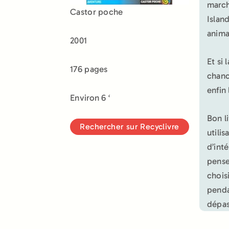
march
Castor poche
Islan
animal
2001
Et si
176 pages
chance
enfin
Environ 6 ‘
Bon l
Rechercher sur Recyclivre
utili
d’int
pense
chois
penda
dépas