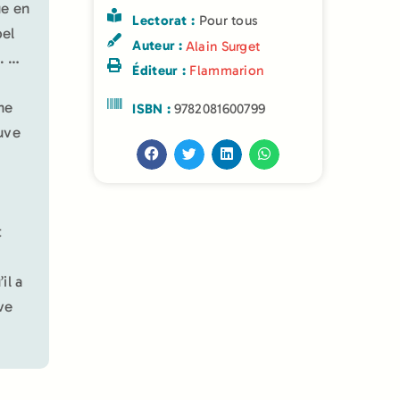
ue en
Lectorat :
Pour tous
bel
Auteur :
Alain Surget
l. …
Éditeur :
Flammarion
une
ISBN :
9782081600799
ouve
t
e
il a
ve