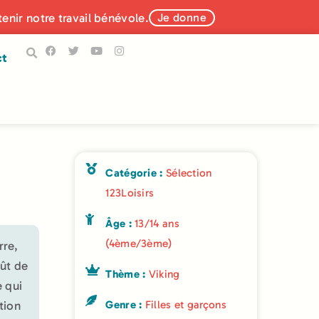
tenir notre travail bénévole.
Je donne
ct
Catégorie :
Sélection
123Loisirs
Âge :
13/14 ans
(4ème/3ème)
rre,
oût de
Thème :
Viking
e qui
tion
Genre :
Filles et garçons