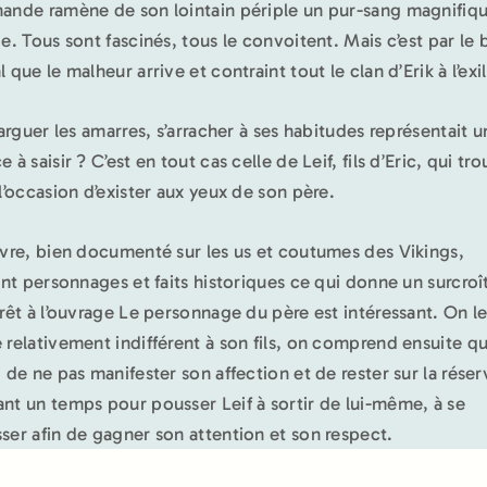
ande ramène de son lointain périple un pur-sang magnifiq
de. Tous sont fascinés, tous le convoitent. Mais c’est par le 
 que le malheur arrive et contraint tout le clan d’Erik à l’exi
 larguer les amarres, s’arracher à ses habitudes représentait 
 à saisir ? C’est en tout cas celle de Leif, fils d’Eric, qui tr
 l’occasion d’exister aux yeux de son père.
ivre, bien documenté sur les us et coutumes des Vikings,
sant personnages et faits historiques ce qui donne un surcroî
érêt à l’ouvrage Le personnage du père est intéressant. On l
 relativement indifférent à son fils, on comprend ensuite qu’
i de ne pas manifester son affection et de rester sur la réser
nt un temps pour pousser Leif à sortir de lui-même, à se
ser afin de gagner son attention et son respect.