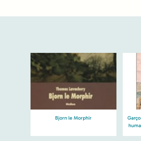
Bjorn le Morphir
Garçon
humai