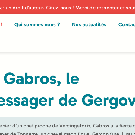
par un droit d’auteur. Citez-nous ! Merci de respecter et sou
!
Qui sommes nous ?
Nos actualités
Conta
 Gabros, le
ssager de Gergov
renier d’un chef proche de Vercingétorix, Gabros a la fierté 
uper de Tonnerre, un cheval magnifique. Garçon futé, il sau