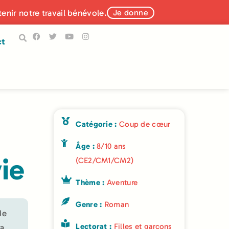
tenir notre travail bénévole.
Je donne
ct
Catégorie :
Coup de cœur
Âge :
8/10 ans
ie
(CE2/CM1/CM2)
Thème :
Aventure
Genre :
Roman
de
Lectorat :
Filles et garçons
ra