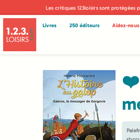
Les critiques 123loisirs sont protégées 
Livres
250 éditeurs
Aidez-nous 
❤️
me
Palef
s’occ