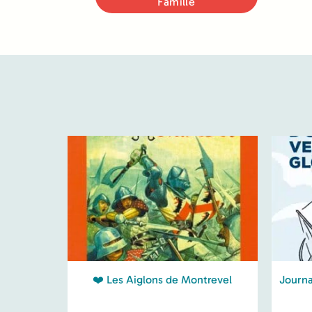
Famille
❤️ Les Aiglons de Montrevel
Journa