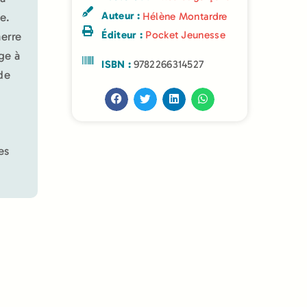
Auteur :
e.
Hélène Montardre
Éditeur :
Pocket Jeunesse
nerre
ge à
ISBN :
9782266314527
de
es