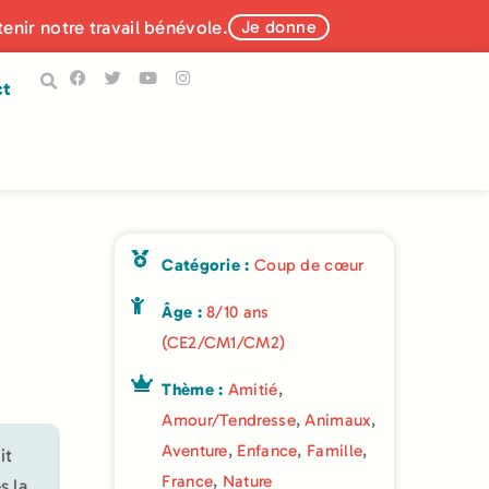
tenir notre travail bénévole.
Je donne
ct
Catégorie :
Coup de cœur
Âge :
8/10 ans
(CE2/CM1/CM2)
Thème :
Amitié
,
Amour/Tendresse
,
Animaux
,
Aventure
,
Enfance
,
Famille
,
it
France
,
Nature
s la