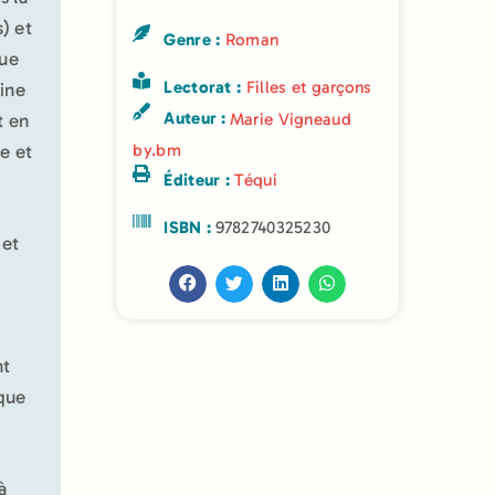
) et
Genre :
Roman
que
Lectorat :
Filles et garçons
eine
Auteur :
t en
Marie Vigneaud
ie et
by.bm
Éditeur :
Téqui
ISBN :
9782740325230
 et
nt
ique
à