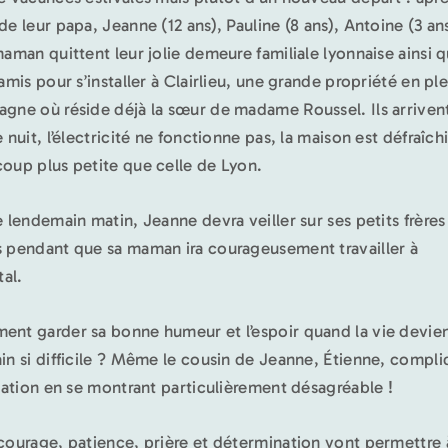
de leur papa, Jeanne (12 ans), Pauline (8 ans), Antoine (3 ans
maman quittent leur jolie demeure familiale lyonnaise ainsi 
 amis pour s’installer à Clairlieu, une grande propriété en pl
gne où réside déjà la sœur de madame Roussel. Ils arriven
 nuit, l’électricité ne fonctionne pas, la maison est défraîch
oup plus petite que celle de Lyon.
e lendemain matin, Jeanne devra veiller sur ses petits frères
 pendant que sa maman ira courageusement travailler à
tal.
nt garder sa bonne humeur et l’espoir quand la vie devie
in si difficile ? Même le cousin de Jeanne, Étienne, compl
tuation en se montrant particulièrement désagréable !
courage, patience, prière et détermination vont permettre 