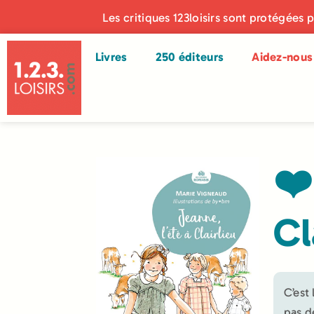
Les critiques 123loisirs sont protégées 
Livres
250 éditeurs
Aidez-nous 
❤️
Cl
C’est
pas d