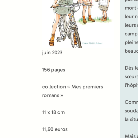
mort 
leur 
leurs
campa
pleine
beauc
juin 2023
Dès l
156 pages
sœurs
l’hôpi
collection « Mes premiers
romans »
Comme
souda
11 x 18 cm
la si
11,90 euros
Mais 