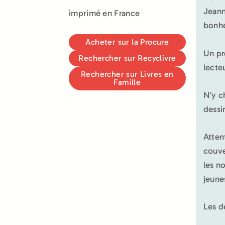
Jeann
imprimé en France
bonhe
Acheter sur la Procure
Un pr
Rechercher sur Recyclivre
lecte
Rechercher sur Livres en
Famille
N’y c
dessi
Atten
couve
les n
jeune
Les d