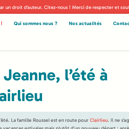
par un droit d’auteur. Citez-nous ! Merci de respecter et sou
!
Qui sommes nous ?
Nos actualités
Conta
 Jeanne, l’été à
airlieu
 l’été. La famille Roussel est en route pour
Clairlieu
. Il ne s’ag
e vacances estivales mais plutôt d’un nouveau départ : aprè