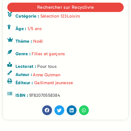
Rechercher sur Recyclivre
Catégorie :
Sélection 123Loisirs
Âge :
1/5 ans
Thème :
Noël
Genre :
Filles et garçons
Lectorat :
Pour tous
Auteur :
Anne Gutman
Éditeur :
Gallimard jeunesse
ISBN :
9782070558384