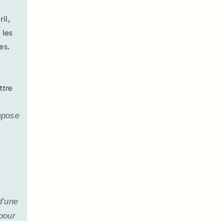
il,
 les
es.
ttre
impose
d’une
pour