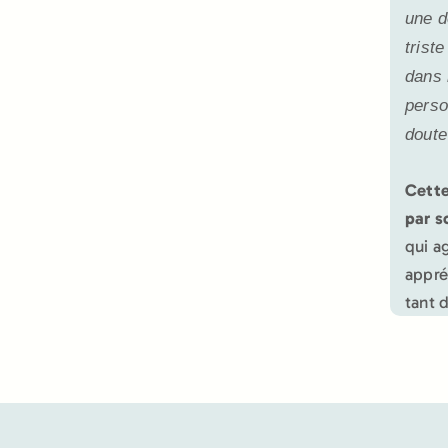
une d
trist
dans 
perso
doute
Cette
par s
qui a
appré
tant 