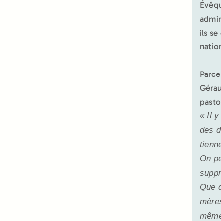
Évêqu
admini
ils s
natio
Parce
Gérau
pasto
«
Il 
des d
tienn
On pe
supp
Que d
mères
même 