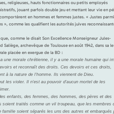
es, religieuses, hauts fonctionnaires ou petits employés
stratifs, jouant parfois double jeu et mettant leur vie en pér
e comportèrent en hommes et femmes justes. « Justes parmi
ns », comme les qualifient les autorités juives reconnaissant
 que, comme le disait Son Excellence Monseigneur Jules-
d Saliège, archevêque de Toulouse en août 1942, dans sa le
rale placée en exergue de la BD :
y a une morale chrétienne, il y a une morale humaine qui 
evoirs et reconnaît
des droits. Ces devoirs et ces droits,
ent à la nature de l’homme. Ils viennent de Dieu.
ut les violer. Il n’est au pouvoir d’aucun mortel de les
rime
r
.
es enfants, des femmes, des hommes, des pères et des
 soient traités comme un
vil troupeau, que les membres 
famille soient séparés les uns des autres et
embarqués 