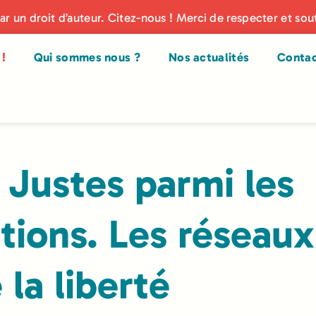
par un droit d’auteur. Citez-nous ! Merci de respecter et sou
!
Qui sommes nous ?
Nos actualités
Conta
 Justes parmi les
tions. Les réseaux
 la liberté