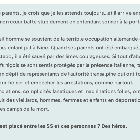
 parents, je crois que je les attends toujours…et il arrive e
on cœur batte stupidement en entendant sonner à la port
eil homme se souvient de la terrible occupation allemande q
ue, enfant juif à Nice. Quand ses parents ont été embarqué
stapo, il a été sauvé par des âmes courageuses. Si tout d’ab
ifs niçois se sont sentis protégés par la présence italienne, t
 en dépit de représentants de l’autorité transalpine qui ont t
pour freiner et empêcher les arrestations, comme partout,
ciations, complicités fanatiques et machinations folles, on
it des vieillards, hommes, femmes et enfants en déportati
les camps de la mort.
’est placé entre les SS et ces personnes ? Des héros.