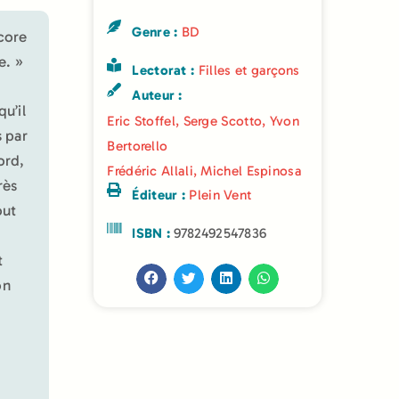
Genre :
BD
ncore
e. »
Lectorat :
Filles et garçons
Auteur :
u’il
Eric Stoffel
,
Serge Scotto
,
Yvon
s par
Bertorello
ord,
Frédéric Allali
,
Michel Espinosa
rès
Éditeur :
Plein Vent
out
ISBN :
9782492547836
t
on