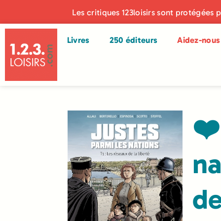
Les critiques 123loisirs sont protégées 
Livres
250 éditeurs
Aidez-nous 
❤️
na
de