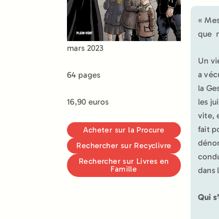
« Mes
que m
mars 2023
Un vi
a véc
64 pages
la Ge
les ju
16,90 euros
vite,
fait 
Acheter sur la Procure
dénon
Rechercher sur Recyclivre
condu
Rechercher sur Livres en
Famille
dans 
Qui s