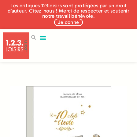
Les critiques 123loisirs sont protégées par un droit
d’auteur. Citez-nous ! Merci de respecter et soutenir
notre travail bénévole.
Je donne
250 éditeurs
Aidez-nous !
Qui sommes nous ?
Nos actualités