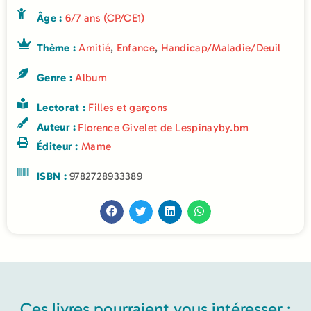
Âge :
6/7 ans (CP/CE1)
Thème :
Amitié
,
Enfance
,
Handicap/Maladie/Deuil
Genre :
Album
Lectorat :
Filles et garçons
Auteur :
Florence Givelet de Lespinay
by.bm
Éditeur :
Mame
ISBN :
9782728933389
Ces livres pourraient vous intéresser :