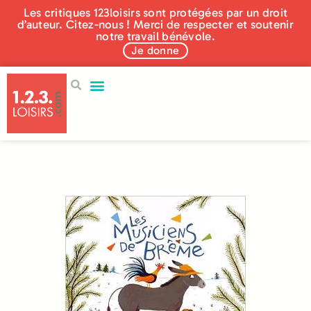
Les critiques 123loisirs sont protégées par un droit
d’auteur. Citez-nous ! Merci de respecter et soutenir
notre travail bénévole.
Je donne