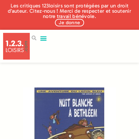
Les critiques 123loisirs sont protégées par un droit
d’auteur. Citez-nous ! Merci de respecter et soutenir
notre travail bénévole.
Je donne