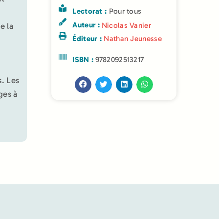
Lectorat :
Pour tous
Auteur :
e la
Nicolas Vanier
Éditeur :
Nathan Jeunesse
ISBN :
9782092513217
s. Les
ges à