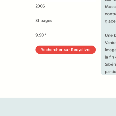
2006
Mosco
contr
31 pages
glace 
9,90 ‘
Une b
Vanier
Rechercher sur Recyclivre
image
la fi
Sibér
parti