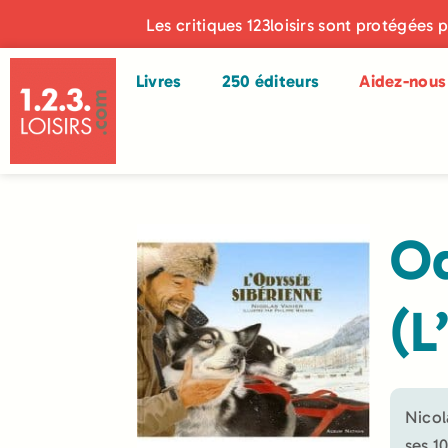
Les critiques 123loisirs sont protégées 
Livres
250 éditeurs
Aidez-nous 
Od
(L
Nicol
ses 10