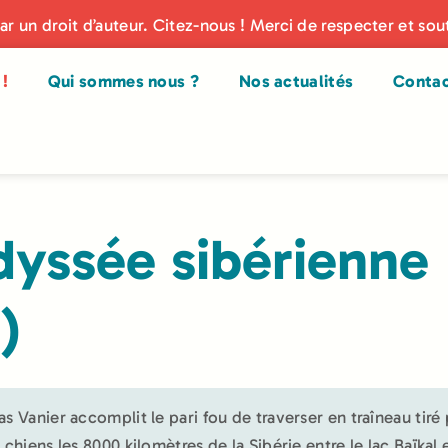
par un droit d’auteur. Citez-nous ! Merci de respecter et sou
!
Qui sommes nous ?
Nos actualités
Conta
yssée sibérienne
’)
as Vanier accomplit le pari fou de traverser en traîneau tiré 
 chiens les 8000 kilomètres de la Sibérie entre le lac Baïkal 