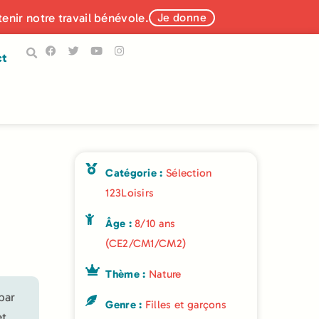
tenir notre travail bénévole.
Je donne
ct
Catégorie :
Sélection
123Loisirs
Âge :
8/10 ans
(CE2/CM1/CM2)
Thème :
Nature
par
Genre :
Filles et garçons
et