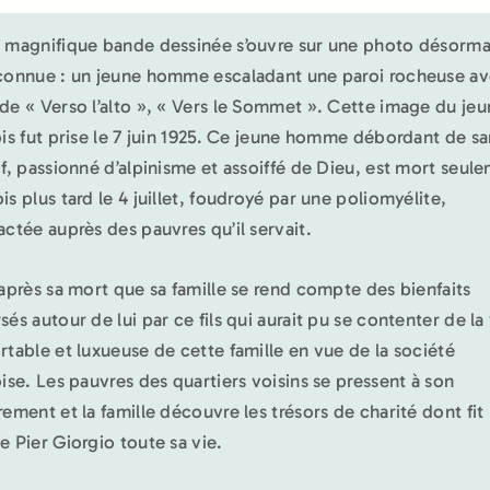
 magnifique bande dessinée s’ouvre sur une photo désorma
connue : un jeune homme escaladant une paroi rocheuse av
de « Verso l’alto », « Vers le Sommet ». Cette image du je
ois fut prise le 7 juin 1925. Ce jeune homme débordant de sa
if, passionné d’alpinisme et assoiffé de Dieu, est mort seul
is plus tard le 4 juillet, foudroyé par une poliomyélite,
actée auprès des pauvres qu’il servait.
 après sa mort que sa famille se rend compte des bienfaits
sés autour de lui par ce fils qui aurait pu se contenter de la
rtable et luxueuse de cette famille en vue de la société
oise. Les pauvres des quartiers voisins se pressent à son
rement et la famille découvre les trésors de charité dont fit
e Pier Giorgio toute sa vie.