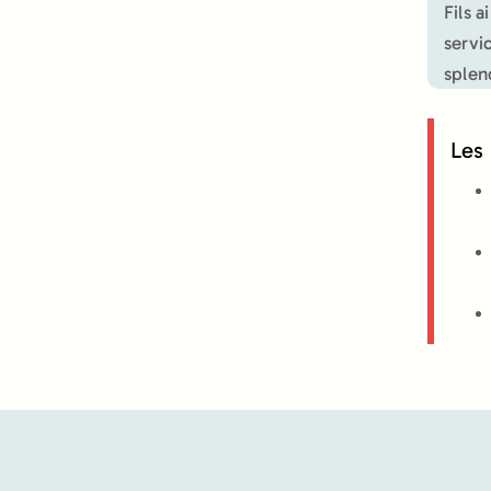
Fils 
servi
splen
Les 