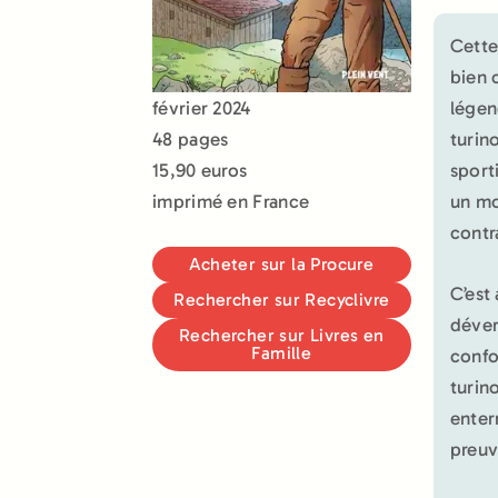
Cette
bien 
légen
février 2024
turin
48 pages
sport
15,90 euros
un mo
imprimé en France
contr
Acheter sur la Procure
C’est
Rechercher sur Recyclivre
déver
Rechercher sur Livres en
Famille
confo
turin
enter
preuv