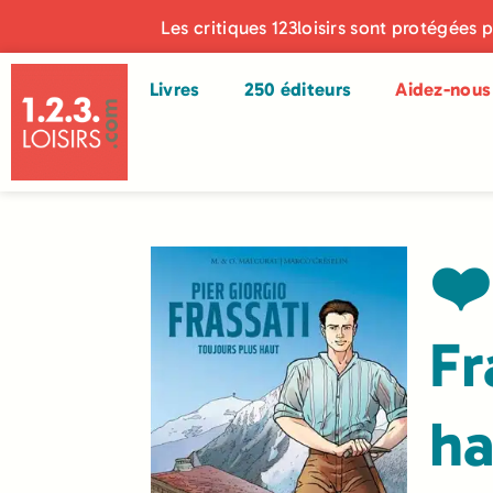
Les critiques 123loisirs sont protégées 
Livres
250 éditeurs
Aidez-nous 
❤️
Fr
ha