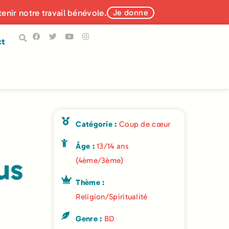
tenir notre travail bénévole.
Je donne
ct
Catégorie :
Coup de cœur
Âge :
13/14 ans
us
(4ème/3ème)
Thème :
Religion/Spiritualité
Genre :
BD