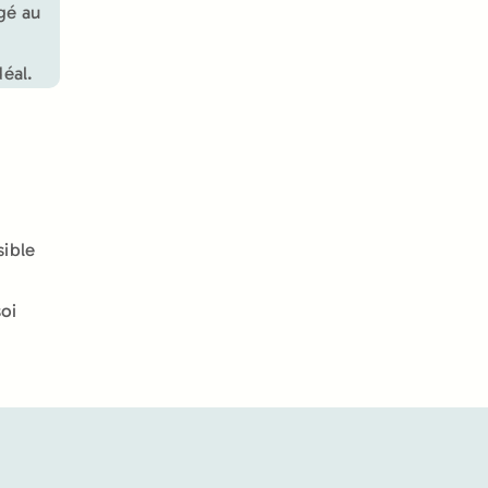
agé au
éal.
sible
oi