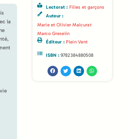
Lectorat :
Filles et garçons
is
Auteur :
ec la
Marie et Olivier Malcurat
une
Marco Greselin
nté,
Éditeur :
Plein Vent
ement
ISBN :
9782384880508
 vie