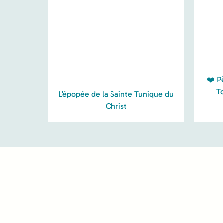
❤️ P
T
L’épopée de la Sainte Tunique du
Christ