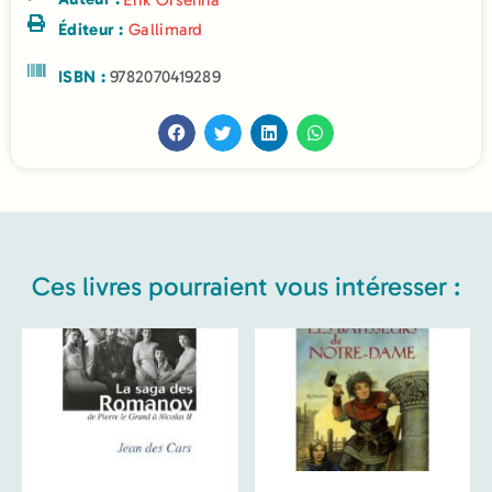
Erik Orsenna
Éditeur :
Gallimard
ISBN :
9782070419289
Ces livres pourraient vous intéresser :