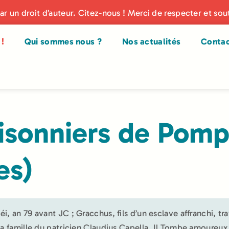
par un droit d’auteur. Citez-nous ! Merci de respecter et sou
!
Qui sommes nous ?
Nos actualités
Conta
isonniers de Pomp
es)
i, an 79 avant JC ; Gracchus, fils d’un esclave affranchi, tra
la famille du patricien Claudius Capella. Il Tombe amoureux