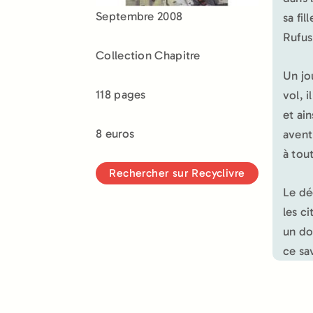
Septembre 2008
sa fil
Rufus
Collection Chapitre
Un jo
118 pages
vol, 
et ai
8 euros
avent
à tou
Rechercher sur Recyclivre
Le dé
les c
un do
ce sa