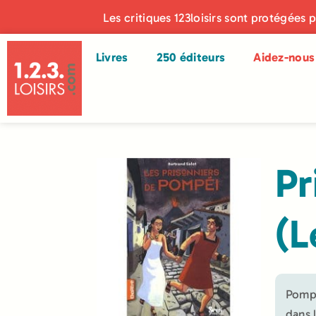
Les critiques 123loisirs sont protégées 
Livres
250 éditeurs
Aidez-nous 
Pr
(L
Pompé
dans 