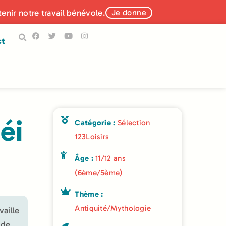
tenir notre travail bénévole.
Je donne
ct
éi
Catégorie :
Sélection
123Loisirs
Âge :
11/12 ans
(6ème/5ème)
Thème :
Antiquité/Mythologie
vaille
 de