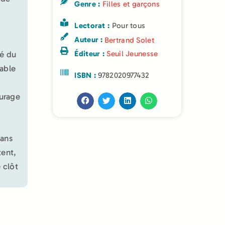
Genre :
Filles et garçons
Lectorat :
Pour tous
Auteur :
Bertrand Solet
Éditeur :
Seuil Jeunesse
sé du
pable
ISBN :
9782020977432
ourage
dans
tent,
 clôt