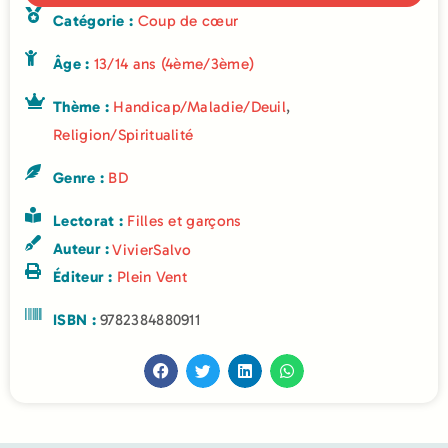
Catégorie :
Coup de cœur
Âge :
13/14 ans (4ème/3ème)
Thème :
Handicap/Maladie/Deuil
,
Religion/Spiritualité
Genre :
BD
Lectorat :
Filles et garçons
Auteur :
Vivier
Salvo
Éditeur :
Plein Vent
ISBN :
9782384880911