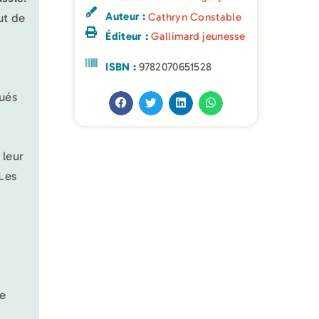
Auteur :
ut de
Cathryn Constable
Éditeur :
Gallimard jeunesse
ISBN :
9782070651528
oués
leur
 Les
de