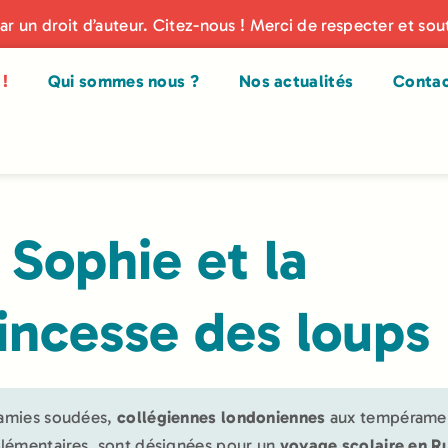
par un droit d’auteur. Citez-nous ! Merci de respecter et sou
!
Qui sommes nous ?
Nos actualités
Conta
 Sophie et la
incesse des loups
 amies soudées,
collégiennes londoniennes
aux tempérame
émentaires, sont désignées pour un
voyage scolaire en R