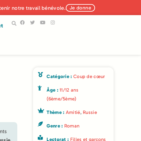
tenir notre travail bénévole.
Je donne
ct
Catégorie :
Coup de cœur
Âge :
11/12 ans
(6ème/5ème)
Thème :
Amitié
,
Russie
Genre :
Roman
nts
Lectorat :
Filles et garçons
ussie
.