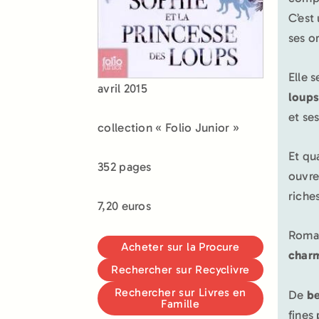
C’est
ses o
Elle s
avril 2015
loup
et se
collection « Folio Junior »
Et qu
352 pages
ouvre
riche
7,20 euros
Rom
Acheter sur la Procure
charm
Rechercher sur Recyclivre
Rechercher sur Livres en
De
be
Famille
fines 