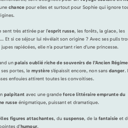
 une
chance
pour elles et surtout pour Sophie qui ignore to
rigines.
e sent très attirée par l’
esprit russe
, les forêts, la glace, les
s
… Et si ce séjour lui révélait son origine ? Avec ses pulls tr
s jupes rapiécées, elle n’a pourtant rien d’une princesse.
and un
palais oublié riche de souvenirs de l’Ancien Régime
 ses portes, le
mystère
s’épaissit encore, non sans
danger
.
sses enfouies attirent toutes les convoitises.
an
palpitant
avec une grande
force littéraire emprunte du
e russe
énigmatique, puissant et dramatique.
lles figures attachantes
, du
suspense
, de la
fantaisie
et 
pointes d’
humour
.