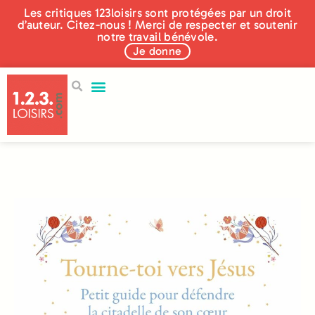
Les critiques 123loisirs sont protégées par un droit
d’auteur. Citez-nous ! Merci de respecter et soutenir
notre travail bénévole.
Je donne
250 éditeurs
Aidez-nous !
Qui sommes nous ?
Nos actualités