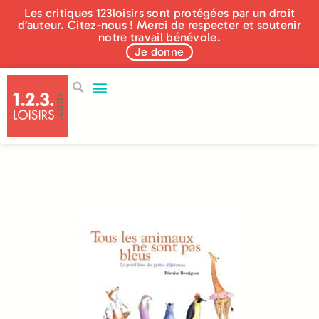
Les critiques 123loisirs sont protégées par un droit
d’auteur. Citez-nous ! Merci de respecter et soutenir
notre travail bénévole.
Je donne
250 éditeurs
Aidez-nous !
Qui sommes nous ?
Nos actualités