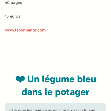
40 pages
15 euros
www.lapimpante.com
❤️ Un légume bleu
dans le potager
« Lemmy les mains vertes » n’est pas un lunien