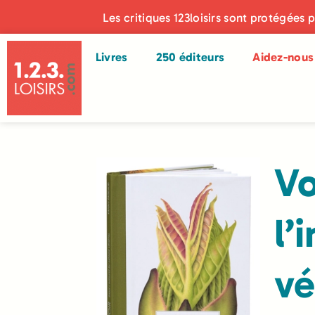
Les critiques 123loisirs sont protégées 
Livres
250 éditeurs
Aidez-nous 
Vo
l’
vé