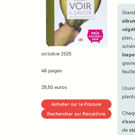
Grand
album
végét
plan,
schém
octobre 2025
inap
grain
46 pages
feuil
29,50 euros
L’ouv
plant
Acheter sur la Procure
Chaqu
Rechercher sur Recyclivre
s’ouv
de
cl