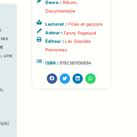
Genre :
Album
,
Documentaire
Lectorat :
Filles et garçons
s
Auteur :
Fanny Pageaud
 ses
Éditeur :
Les Grandes
nt
Personnes
e, une
ISBN :
9782361936884
s,
richi