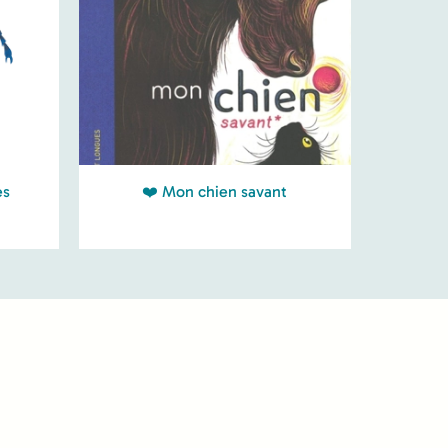
es
❤️ Mon chien savant