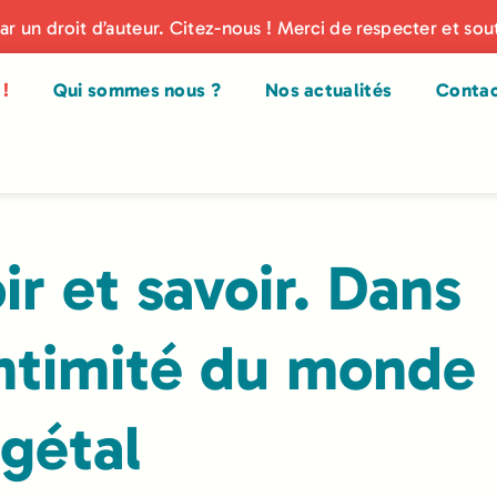
par un droit d’auteur. Citez-nous ! Merci de respecter et sou
!
Qui sommes nous ?
Nos actualités
Conta
ir et savoir. Dans
intimité du monde
gétal