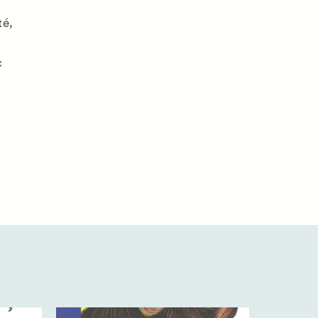
té,
c