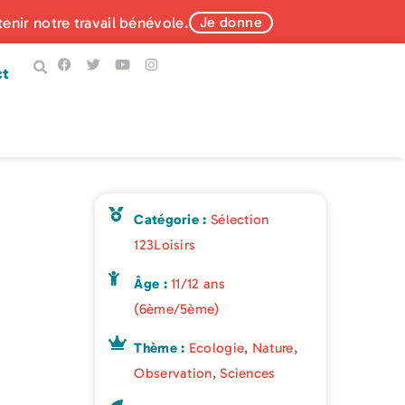
tenir notre travail bénévole.
Je donne
ct
Catégorie :
Sélection
123Loisirs
Âge :
11/12 ans
(6ème/5ème)
Thème :
Ecologie
,
Nature
,
Observation
,
Sciences