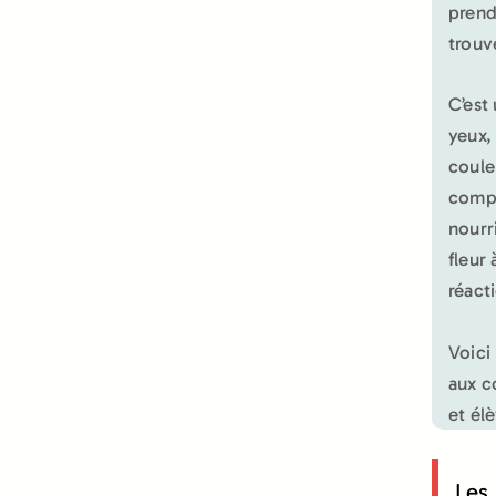
prend
trouv
C’est 
yeux,
coule
compr
nourr
fleur 
réact
Voici
aux c
et él
Les 