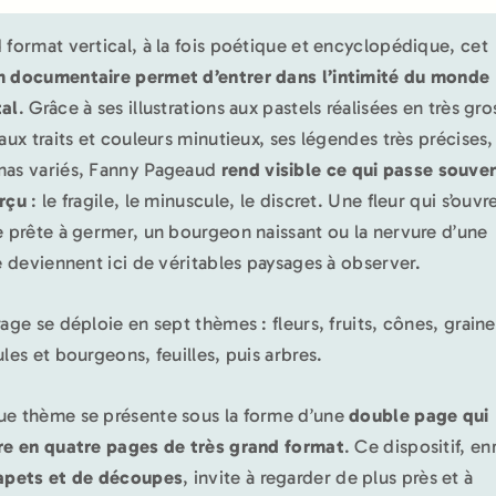
 format vertical, à la fois poétique et encyclopédique, cet
 documentaire permet d’entrer dans l’intimité du monde
al
. Grâce à ses illustrations aux pastels réalisées en très gro
 aux traits et couleurs minutieux, ses légendes très précises,
as variés, Fanny Pageaud
rend visible ce qui passe souve
erçu
: le fragile, le minuscule, le discret. Une fleur qui s’ouvr
e prête à germer, un bourgeon naissant ou la nervure d’une
le deviennent ici de véritables paysages à observer.
rage se déploie en sept thèmes : fleurs, fruits, cônes, graine
ules et bourgeons, feuilles, puis arbres.
e thème se présente sous la forme d’une
double page qui
re en quatre pages de très grand format
. Ce dispositif, en
apets et de découpes
, invite à regarder de plus près et à