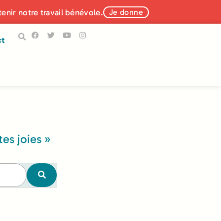
tenir notre travail bénévole.
Je donne
ct
tes joies »