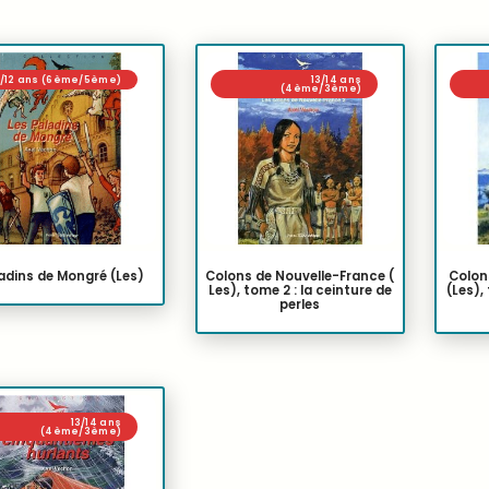
1/12 ans (6ème/5ème)
13/14 ans
(4ème/3ème)
adins de Mongré (Les)
Colons de Nouvelle-France (
Colon
Les), tome 2 : la ceinture de
(Les),
perles
13/14 ans
(4ème/3ème)