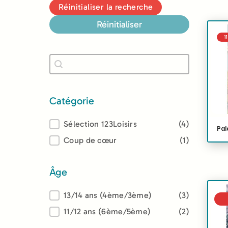
Réinitialiser la recherche
Réinitialiser
1
Recherche
Rechercher
Catégorie
Catégorie
Sélection 123Loisirs
(4)
Pal
Coup de cœur
(1)
Âge
Âge
13/14 ans (4ème/3ème)
(3)
11/12 ans (6ème/5ème)
(2)