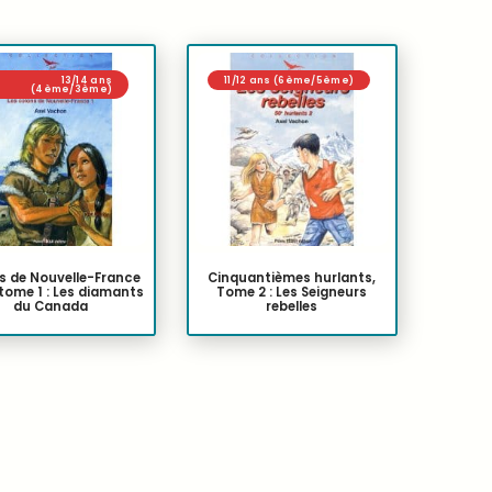
13/14 ans
11/12 ans (6ème/5ème)
(4ème/3ème)
s de Nouvelle-France
Cinquantièmes hurlants,
 tome 1 : Les diamants
Tome 2 : Les Seigneurs
du Canada
rebelles