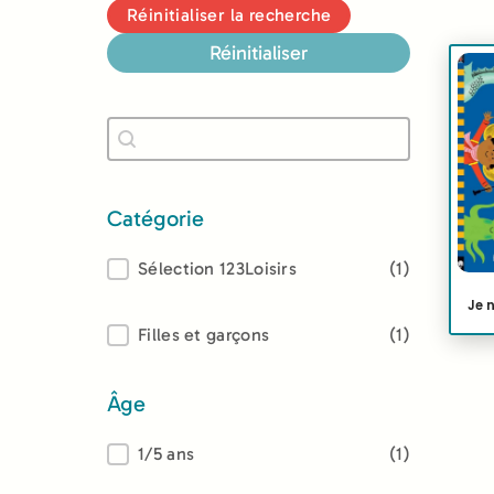
Réinitialiser la recherche
Réinitialiser
Recherche
Rechercher
Catégorie
Catégorie
Sélection 123Loisirs
(1)
Je 
Lectorat
Filles et garçons
(1)
Âge
Âge
1/5 ans
(1)